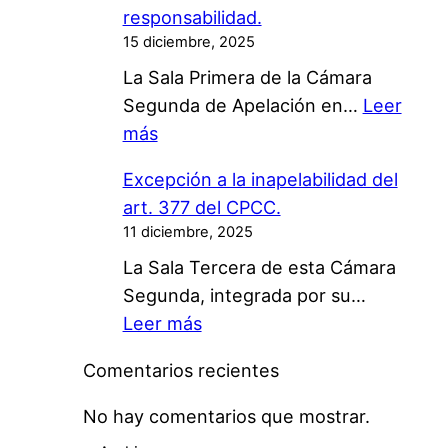
i
h
responsabilidad.
i
ó
a
15 diciembre, 2025
f
n
t
La Sala Primera de la Cámara
i
p
s
Segunda de Apelación en…
Leer
c
o
A
:
más
a
r
p
P
c
m
p
Excepción a la inapelabilidad del
l
i
e
.
art. 377 del CPCC.
a
ó
d
V
11 diciembre, 2025
t
n
i
a
La Sala Tercera de esta Cámara
a
d
o
l
Segunda, integrada por su…
f
e
s
i
:
Leer más
o
o
e
d
E
r
f
l
Comentarios recientes
e
x
m
i
e
z
c
a
No hay comentarios que mostrar.
c
c
.
e
s
i