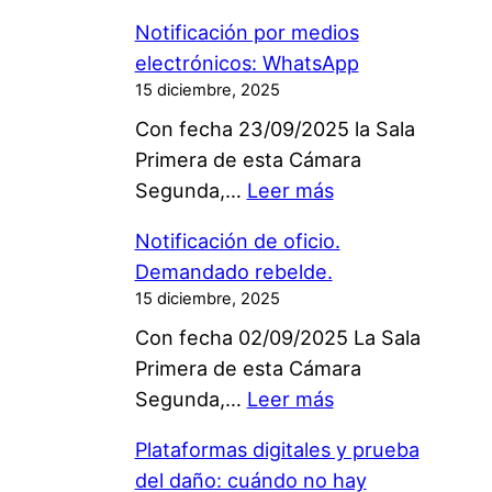
N
Notificación por medios
o
electrónicos: WhatsApp
t
15 diciembre, 2025
i
Con fecha 23/09/2025 la Sala
f
Primera de esta Cámara
i
:
Segunda,…
Leer más
c
N
a
Notificación de oficio.
o
c
Demandado rebelde.
t
i
15 diciembre, 2025
i
ó
Con fecha 02/09/2025 La Sala
f
n
Primera de esta Cámara
i
p
:
Segunda,…
Leer más
c
o
N
a
r
Plataformas digitales y prueba
o
c
W
del daño: cuándo no hay
t