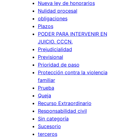
Nueva ley de honorarios
d
h
Nulidad procesal
e
a
obligaciones
l
y
Plazos
C
r
PODER PARA INTERVENIR EN
P
e
JUICIO. CCCN.
C
s
Prejudicialidad
C
Previsional
p
.
Prioridad de paso
o
Protección contra la violencia
n
familiar
s
Prueba
a
Queja
b
Recurso Extraordinario
i
Responsabilidad civil
l
Sin categoría
Sucesorio
i
terceros
d