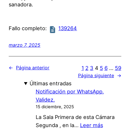
sanadora.
Fallo completo:
139264
marzo 7, 2025
1
2
3
4
5
6
…
59
←
Página anterior
Página siguiente
→
Últimas entradas
Notificación por WhatsApp.
Validez.
15 diciembre, 2025
La Sala Primera de esta Cámara
:
Segunda , en la…
Leer más