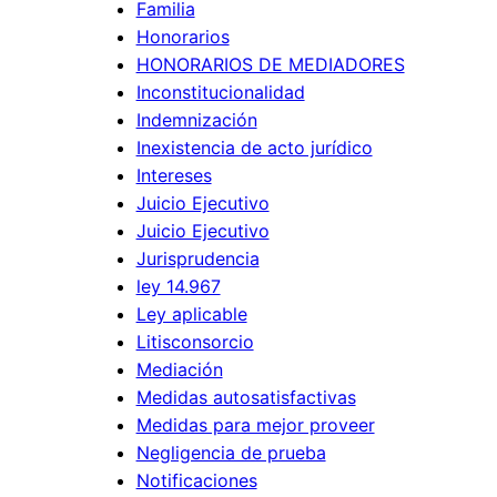
p
Familia
i
d
d
Honorarios
l
e
e
HONORARIOS DE MEDIADORES
i
l
.
Inconstitucionalidad
d
d
Indemnización
a
a
Inexistencia de acto jurídico
d
Intereses
ñ
d
Juicio Ejecutivo
o
Juicio Ejecutivo
e
:
Jurisprudencia
l
c
ley 14.967
a
u
Ley aplicable
r
á
Litisconsorcio
t
n
Mediación
.
d
Medidas autosatisfactivas
3
Medidas para mejor proveer
o
7
Negligencia de prueba
n
Notificaciones
7
o