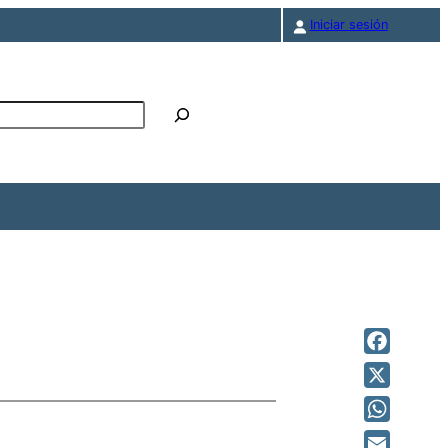
Iniciar sesión
r
Faceboo
X
WhatsAp