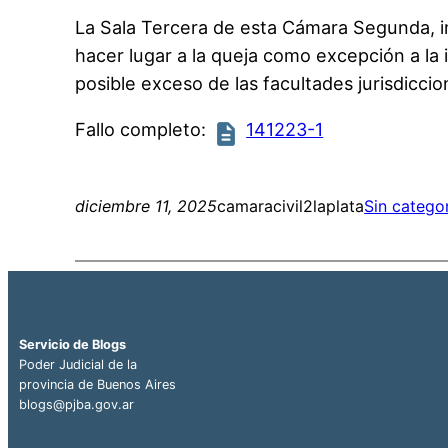
La Sala Tercera de esta Cámara Segunda, int
hacer lugar a la queja como excepción a la 
posible exceso de las facultades jurisdiccio
Fallo completo:
141223-1
diciembre 11, 2025
camaracivil2laplata
Sin catego
Servicio de Blogs
Poder Judicial de la
provincia de Buenos Aires
blogs@pjba.gov.ar