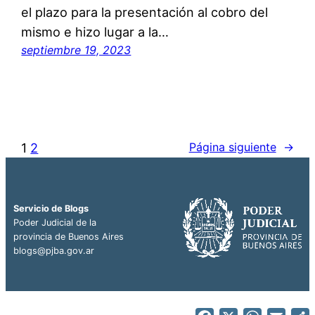
el plazo para la presentación al cobro del
mismo e hizo lugar a la…
septiembre 19, 2023
1
2
Página siguiente
→
Servicio de Blogs
Poder Judicial de la
provincia de Buenos Aires
blogs@pjba.gov.ar
Facebook
X
WhatsA
Emai