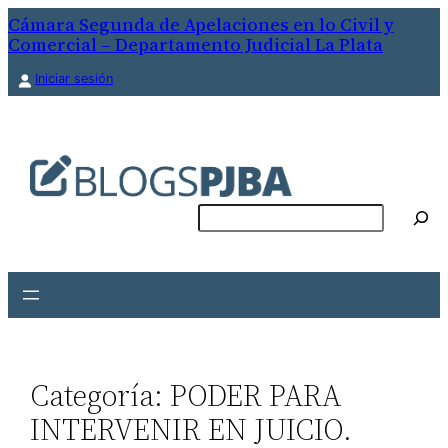
Saltar
Cámara Segunda de Apelaciones en lo Civil y
Comercial – Departamento Judicial La Plata
al
contenido
Iniciar sesión
Buscar
Categoría:
PODER PARA
INTERVENIR EN JUICIO.