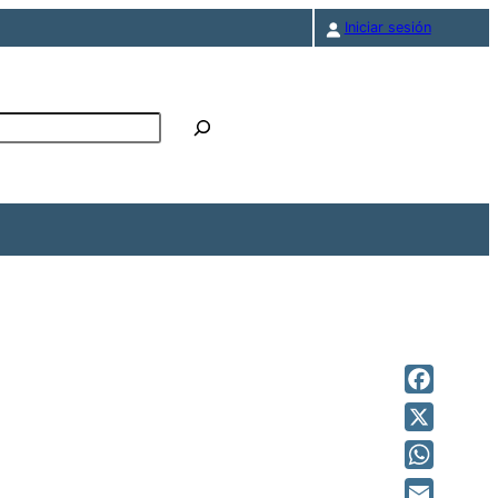
Iniciar sesión
r
Faceboo
X
WhatsAp