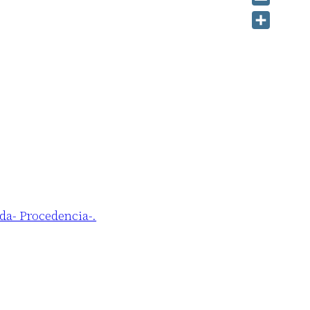
Email
Share
ada- Procedencia-.