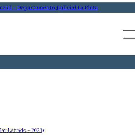
cial – Departamento Judicial La Plata
Busca
 Letrado – 2023)