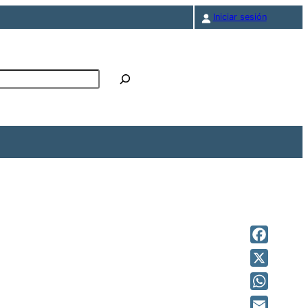
Iniciar sesión
r
Faceboo
X
WhatsAp