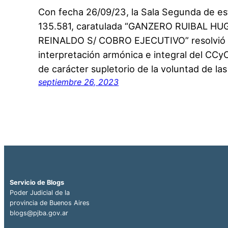
Con fecha 26/09/23, la Sala Segunda de es
135.581, caratulada “GANZERO RUIBAL H
REINALDO S/ COBRO EJECUTIVO” resolvió 
interpretación armónica e integral del CCyC
de carácter supletorio de la voluntad de la
septiembre 26, 2023
Servicio de Blogs
Poder Judicial de la
provincia de Buenos Aires
blogs@pjba.gov.ar