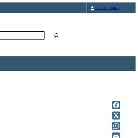
Iniciar sesión
r
Faceboo
X
WhatsAp