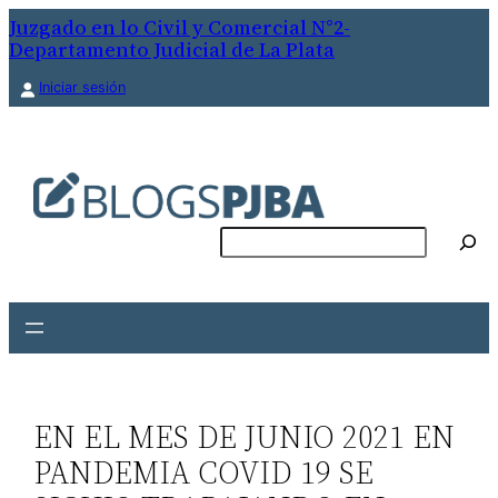
Saltar
Juzgado en lo Civil y Comercial N°2-
Departamento Judicial de La Plata
al
contenido
Iniciar sesión
Buscar
EN EL MES DE JUNIO 2021 EN
PANDEMIA COVID 19 SE