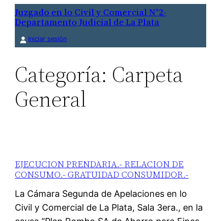
Saltar
Juzgado en lo Civil y Comercial N°2-
Departamento Judicial de La Plata
al
contenido
Iniciar sesión
Categoría:
Carpeta
General
EJECUCION PRENDARIA.- RELACION DE
CONSUMO.- GRATUIDAD CONSUMIDOR.-
La Cámara Segunda de Apelaciones en lo
Civil y Comercial de La Plata, Sala 3era., en la