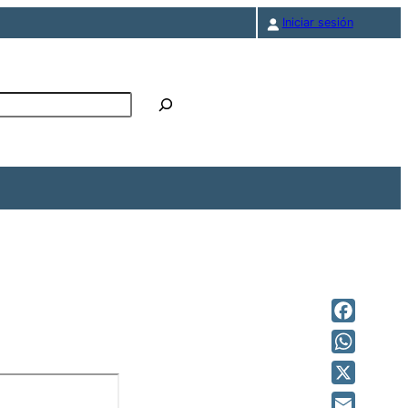
Iniciar sesión
r
Facebook
————————
WhatsAp
X