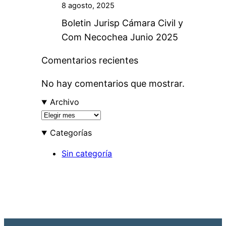
8 agosto, 2025
Boletin Jurisp Cámara Civil y
Com Necochea Junio 2025
Comentarios recientes
No hay comentarios que mostrar.
Archivo
A
r
Categorías
c
h
Sin categoría
i
v
o
s