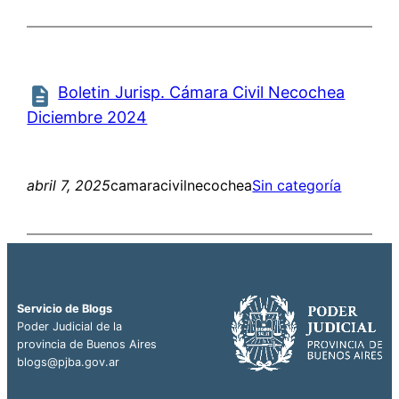
Boletin Jurisp. Cámara Civil Necochea
Diciembre 2024
abril 7, 2025
camaracivilnecochea
Sin categoría
Servicio de Blogs
Poder Judicial de la
provincia de Buenos Aires
blogs@pjba.gov.ar