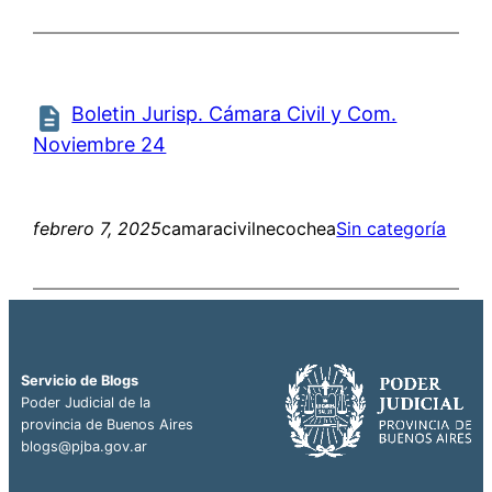
Boletin Jurisp. Cámara Civil y Com.
Noviembre 24
febrero 7, 2025
camaracivilnecochea
Sin categoría
Servicio de Blogs
Poder Judicial de la
provincia de Buenos Aires
blogs@pjba.gov.ar