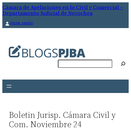
Saltar
Cámara de Apelaciones en lo Civil y Comercial –
Departamento Judicial de Necochea
al
contenido
Iniciar sesión
Buscar
Boletin Jurisp. Cámara Civil y
Com. Noviembre 24