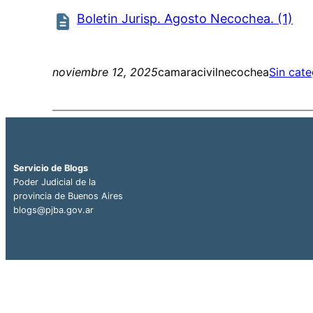
Boletin Jurisp. Agosto Necochea. (1)
noviembre 12, 2025
camaracivilnecochea
Sin cate
Servicio de Blogs
Poder Judicial de la
provincia de Buenos Aires
blogs@pjba.gov.ar