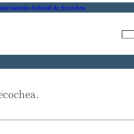
epartamento Judicial de Necochea
Busca
Necochea.