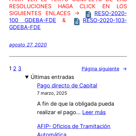
RESOLUCIONES HAGA CLICK EN LOS
SIGUIENTES ENLACES →
RESO-2020-
100 GDEBA-FDE
&
RESO-2020-103-
GDEBA-FDE
agosto 27, 2020
1
2
3
Página siguiente
→
Últimas entradas
Pago directo de Capital
7 marzo, 2025
A fin de que la obligada pueda
:
realizar el pago…
Leer más
P
AFIP- Oficios de Tramitación
a
Automática