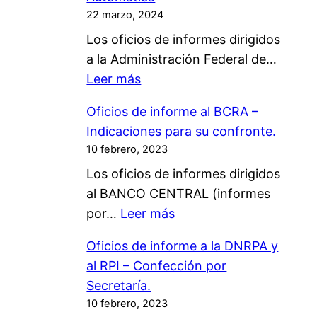
g
22 marzo, 2024
o
Los oficios de informes dirigidos
d
a la Administración Federal de…
i
:
Leer más
r
A
e
Oficios de informe al BCRA –
F
c
Indicaciones para su confronte.
I
t
10 febrero, 2023
P
o
Los oficios de informes dirigidos
-
d
al BANCO CENTRAL (informes
O
e
:
por…
Leer más
f
C
O
i
a
Oficios de informe a la DNRPA y
f
c
p
al RPI – Confección por
i
i
i
Secretaría.
c
o
t
10 febrero, 2023
i
s