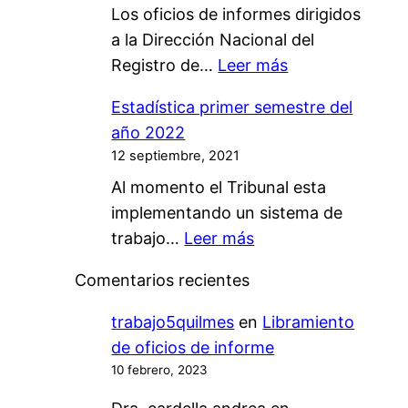
a
Los oficios de informes dirigidos
o
d
l
a la Dirección Nacional del
s
e
:
Registro de…
Leer más
d
T
O
e
r
Estadística primer semestre del
f
i
a
año 2022
i
n
m
12 septiembre, 2021
c
f
i
Al momento el Tribunal esta
i
o
t
implementando un sistema de
o
r
a
:
trabajo…
Leer más
s
m
c
E
d
e
i
Comentarios recientes
s
e
a
ó
t
i
trabajo5quilmes
en
Libramiento
l
n
a
n
de oficios de informe
B
A
d
f
10 febrero, 2023
C
u
í
o
R
t