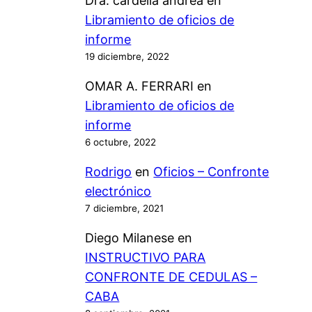
Dra. cardella andrea
en
s
r
A
o
Libramiento de oficios de
t
m
–
m
informe
i
e
I
á
19 diciembre, 2022
c
a
n
t
a
OMAR A. FERRARI
en
l
d
i
p
Libramiento de oficios de
a
i
c
r
informe
D
c
a
i
6 octubre, 2022
N
a
m
R
c
Rodrigo
en
Oficios – Confronte
e
P
i
electrónico
r
A
o
7 diciembre, 2021
s
y
n
Diego Milanese
en
e
a
e
INSTRUCTIVO PARA
m
l
s
CONFRONTE DE CEDULAS –
e
R
p
CABA
s
P
a