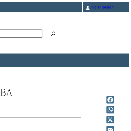
Iniciar sesión
r
ABA
Facebook
WhatsAp
X