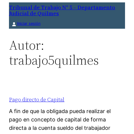
Saltar
Tribunal de Trabajo N° 5 – Departamento
Judicial de Quilmes
al
contenido
Iniciar sesión
Autor:
trabajo5quilmes
Pago directo de Capital
A fin de que la obligada pueda realizar el
pago en concepto de capital de forma
directa a la cuenta sueldo del trabajador