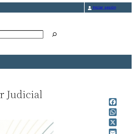
Iniciar sesión
r
r Judicial
Facebook
WhatsAp
X