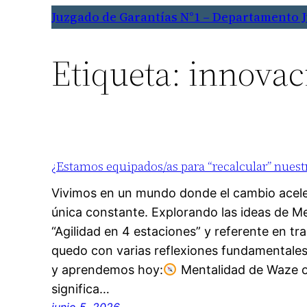
Saltar
Juzgado de Garantías N°1 – Departamento 
al
contenido
Etiqueta:
innovac
¿Estamos equipados/as para “recalcular” nuestr
Vivimos en un mundo donde el cambio aceler
única constante. Explorando las ideas de Me
“Agilidad en 4 estaciones” y referente en t
quedo con varias reflexiones fundamentale
y aprendemos hoy:
Mentalidad de Waze o
significa…
junio 5, 2026