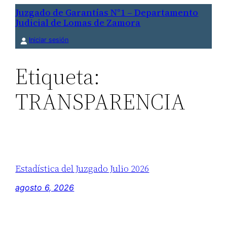
Saltar
Juzgado de Garantías N°1 – Departamento
Judicial de Lomas de Zamora
al
contenido
Iniciar sesión
Etiqueta:
TRANSPARENCIA
Estadística del Juzgado Julio 2026
agosto 6, 2026