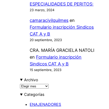
2
ESPECIALIDADES DE PERITOS:
0
6
23 marzo, 2024
7
/
camaracivilquilmes
en
2
Formulario inscripción Sindicos
0
CAT A y B
2
20 septiembre, 2023
6
CRA. MARÍA GRACIELA NATOLI
en
Formulario inscripción
Sindicos CAT A y B
15 septiembre, 2023
Archivo
A
r
Categorías
c
h
ENAJENADORES