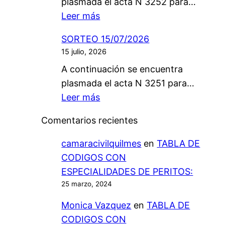
plasmada el acta N 3252 para…
E
/
:
Leer más
O
2
S
3
0
SORTEO 15/07/2026
O
/
2
15 julio, 2026
R
0
6
A continuación se encuentra
T
8
plasmada el acta N 3251 para…
E
/
:
Leer más
O
2
S
1
0
Comentarios recientes
O
7
2
R
/
camaracivilquilmes
en
TABLA DE
6
T
0
CODIGOS CON
E
7
ESPECIALIDADES DE PERITOS:
O
/
25 marzo, 2024
1
2
Monica Vazquez
en
TABLA DE
5
0
CODIGOS CON
/