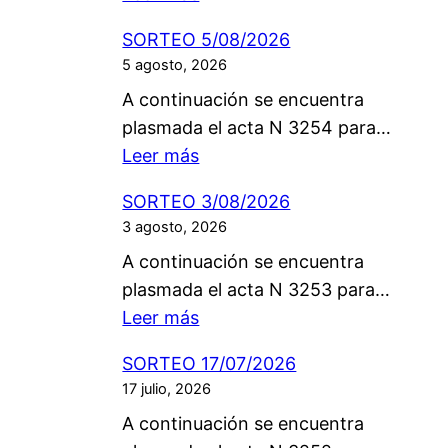
S
SORTEO 5/08/2026
O
5 agosto, 2026
R
A continuación se encuentra
T
plasmada el acta N 3254 para…
E
:
Leer más
O
S
7
SORTEO 3/08/2026
O
/
3 agosto, 2026
R
0
A continuación se encuentra
T
8
plasmada el acta N 3253 para…
E
/
:
Leer más
O
2
S
5
0
SORTEO 17/07/2026
O
/
2
17 julio, 2026
R
0
6
A continuación se encuentra
T
8