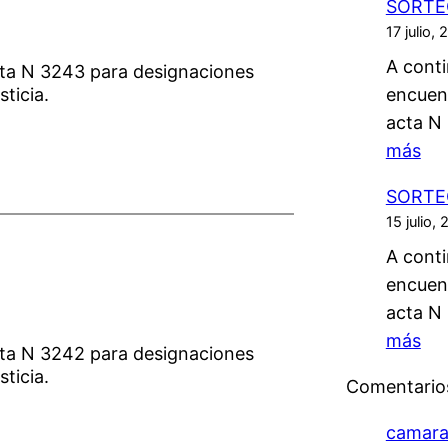
SORTEO
O
0
17 julio,
R
8
A conti
T
cta N 3243 para designaciones
/
encuen
sticia.
E
2
acta N
O
0
:
más
3
2
S
/
6
SORTEO
O
0
15 julio,
R
8
A conti
T
/
encuen
E
2
acta N
O
0
:
más
1
2
cta N 3242 para designaciones
S
7
sticia.
6
Comentarios
O
/
R
0
camarac