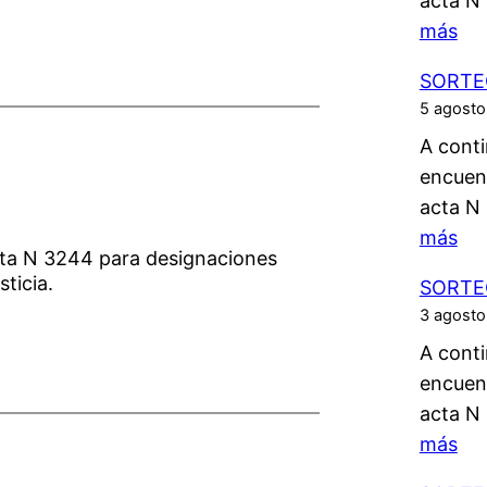
acta N
:
más
S
SORTE
O
5 agosto
R
A conti
T
encuen
E
acta N
O
:
más
7
cta N 3244 para designaciones
S
/
sticia.
SORTE
O
0
3 agosto
R
8
A conti
T
/
encuen
E
2
acta N
O
0
:
más
5
2
S
/
6