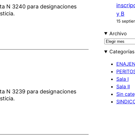
inscrip
cta N 3240 para designaciones
sticia.
y B
15 septie
Archivo
A
r
Categorías
c
h
ENAJE
i
PERITOS
v
Sala I
o
Sala II
cta N 3239 para designaciones
s
Sin cate
sticia.
SINDIC