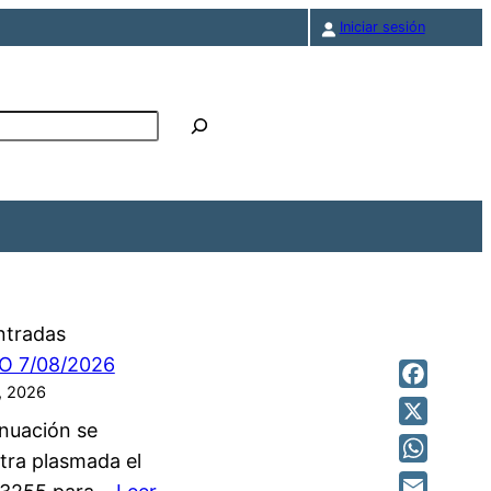
Iniciar sesión
r
ntradas
O 7/08/2026
, 2026
Facebook
nuación se
X
tra plasmada el
WhatsAp