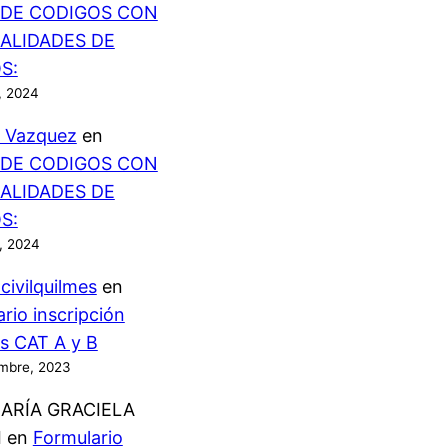
 DE CODIGOS CON
IALIDADES DE
S:
, 2024
 Vazquez
en
 DE CODIGOS CON
IALIDADES DE
S:
, 2024
ivilquilmes
en
rio inscripción
os CAT A y B
embre, 2023
ARÍA GRACIELA
I
en
Formulario