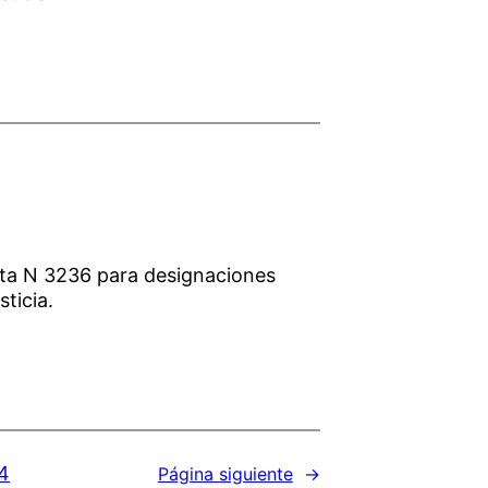
cta N 3236 para designaciones
sticia.
4
Página siguiente
→