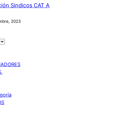
ción Sindicos CAT A
mbre, 2023
NADORES
.
goría
OS