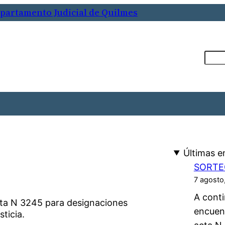
epartamento Judicial de Quilmes
Busca
Últimas e
SORTE
7 agosto
A conti
cta N 3245 para designaciones
encuen
sticia.