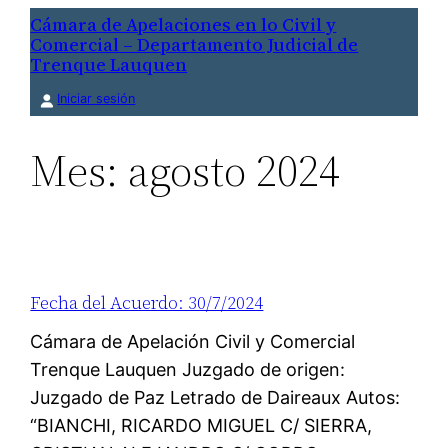
Saltar
Cámara de Apelaciones en lo Civil y
Comercial – Departamento Judicial de
al
Trenque Lauquen
contenido
Iniciar sesión
Mes:
agosto 2024
Fecha del Acuerdo: 30/7/2024
Cámara de Apelación Civil y Comercial
Trenque Lauquen Juzgado de origen:
Juzgado de Paz Letrado de Daireaux Autos:
“BIANCHI, RICARDO MIGUEL C/ SIERRA,