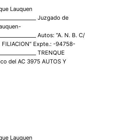
nque Lauquen
________________ Juzgado de
Lauquen-
_______________ Autos: “A. N. B. C/
FILIACION” Expte.: -94758-
_________________ TRENQUE
ico del AC 3975 AUTOS Y
nque Lauquen