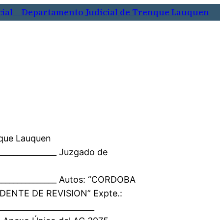
cial – Departamento Judicial de Trenque Lauquen
nque Lauquen
________________ Juzgado de
_________________ Autos: “CORDOBA
ENTE DE REVISION” Expte.:
________________________