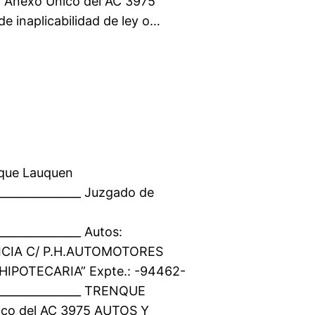
 Anexo Único del AC 3975
e inaplicabilidad de ley o…
nque Lauquen
________________ Juzgado de
_______________ Autos:
ICIA C/ P.H.AUTOMOTORES
IPOTECARIA” Expte.: -94462-
_________________ TRENQUE
ico del AC 3975 AUTOS Y