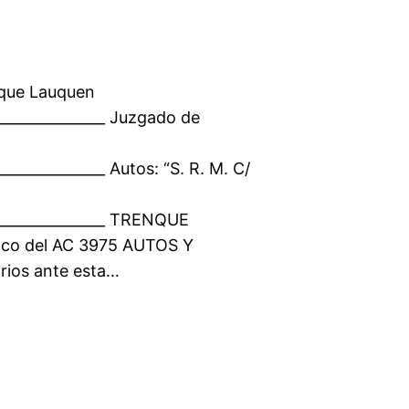
nque Lauquen
________________ Juzgado de
_______________ Autos: “S. R. M. C/
_________________ TRENQUE
ico del AC 3975 AUTOS Y
arios ante esta…