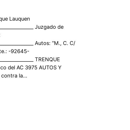
nque Lauquen
________________ Juzgado de
x
_______________ Autos: “M., C. C/
e.: -92645-
_________________ TRENQUE
ico del AC 3975 AUTOS Y
 contra la…