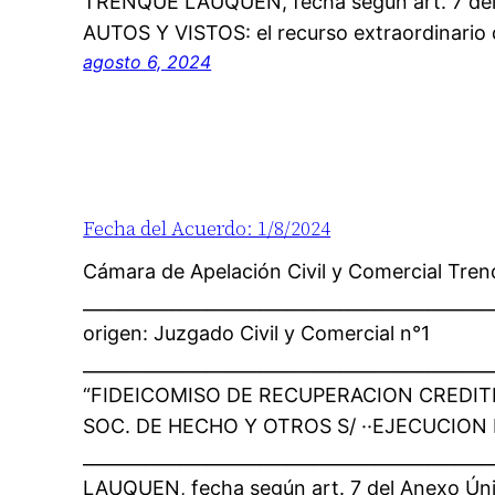
TRENQUE LAUQUEN, fecha según art. 7 del
AUTOS Y VISTOS: el recurso extraordinario d
agosto 6, 2024
Fecha del Acuerdo: 1/8/2024
Cámara de Apelación Civil y Comercial Tre
_____________________________________________
origen: Juzgado Civil y Comercial n°1
______________________________________________
“FIDEICOMISO DE RECUPERACION CREDIT
SOC. DE HECHO Y OTROS S/ ··EJECUCION H
____________________________________________
LAUQUEN, fecha según art. 7 del Anexo Ún