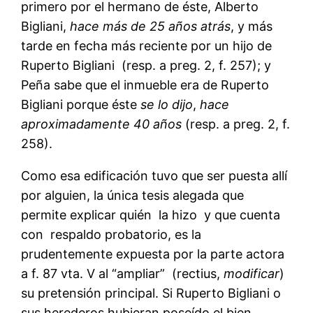
primero por el hermano de éste, Alberto
Bigliani,
hace más de
25 años atrás
, y más
tarde en fecha más reciente por un hijo de
Ruperto Bigliani (resp. a preg. 2, f. 257); y
Peña sabe que el inmueble era de Ruperto
Bigliani porque éste
se lo dijo
,
hace
aproximadamente 40 años
(resp. a preg. 2, f.
258).
Como esa edificación tuvo que ser puesta allí
por alguien, la única tesis alegada que
permite explicar quién la hizo y que cuenta
con respaldo probatorio, es la
prudentemente expuesta por la parte actora
a f. 87 vta. V al “ampliar” (rectius,
modificar
)
su pretensión principal. Si Ruperto Bigliani o
sus herederos hubieran poseído el bien,