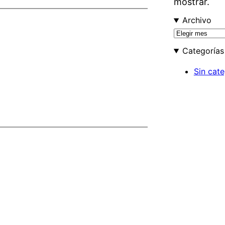
mostrar.
Archivo
A
r
Categorías
c
h
Sin cate
i
v
o
s