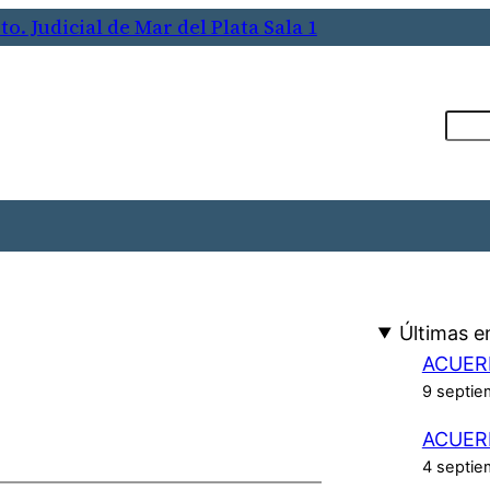
o. Judicial de Mar del Plata Sala 1
Busca
Últimas e
ACUER
9 septie
ACUER
4 septie