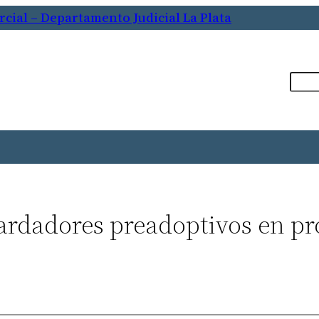
cial – Departamento Judicial La Plata
Busca
ardadores preadoptivos en pr