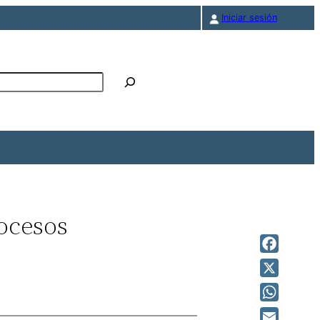
Iniciar sesión
r
ocesos
Faceboo
X
WhatsAp