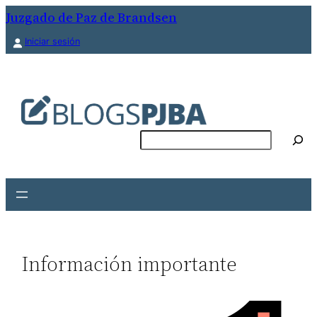
Saltar
Juzgado de Paz de Brandsen
al
Iniciar sesión
contenido
Buscar
Información importante