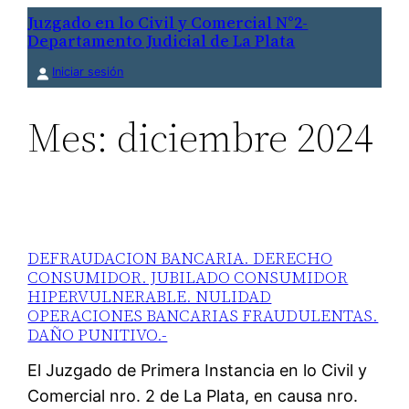
Saltar
Juzgado en lo Civil y Comercial N°2-
Departamento Judicial de La Plata
al
contenido
Iniciar sesión
Mes:
diciembre 2024
DEFRAUDACION BANCARIA. DERECHO
CONSUMIDOR. JUBILADO CONSUMIDOR
HIPERVULNERABLE. NULIDAD
OPERACIONES BANCARIAS FRAUDULENTAS.
DAÑO PUNITIVO.-
El Juzgado de Primera Instancia en lo Civil y
Comercial nro. 2 de La Plata, en causa nro.