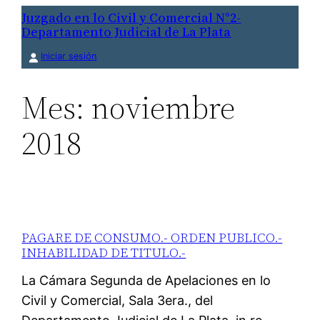
Saltar
Juzgado en lo Civil y Comercial N°2-
Departamento Judicial de La Plata
al
contenido
Iniciar sesión
Mes:
noviembre
2018
PAGARE DE CONSUMO.- ORDEN PUBLICO.-
INHABILIDAD DE TITULO.-
La Cámara Segunda de Apelaciones en lo
Civil y Comercial, Sala 3era., del