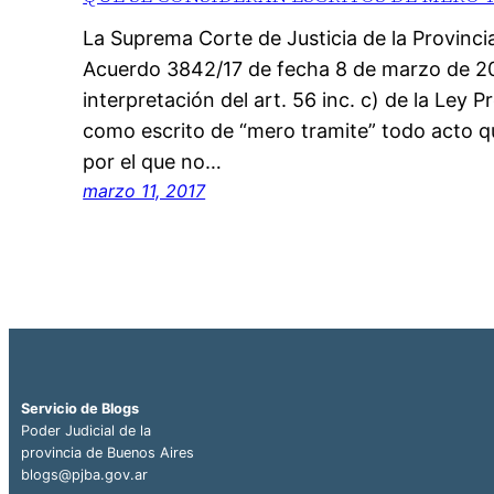
La Suprema Corte de Justicia de la Provinci
Acuerdo 3842/17 de fecha 8 de marzo de 20
interpretación del art. 56 inc. c) de la Ley P
como escrito de “mero tramite” todo acto qu
por el que no…
marzo 11, 2017
Servicio de Blogs
Poder Judicial de la
provincia de Buenos Aires
blogs@pjba.gov.ar