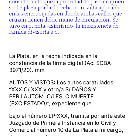
considerando que la prioridad de paso de quien
se desplaza por la derecha no resulta aplicable
en las encrucijadas en donde ambas calles que
cruzan tienen doble mano de circulación. Se
tuvo en cuenta -asimismo- la inexistencia de
rambla divisoria e.o.
La Plata, en la fecha indicada en la
constancia de la firma digital (Ac. SCBA
3971/20). mm
AUTOS Y VISTOS: Los autos caratulados
“XXX C/ XXX y otro/a S/ DAÑOS Y
PERJ.AUTOM. C/LES. O MUERTE
(EXC.ESTADO)”, expediente que
bajo el número LP-XXX, tramita por ante este
Juzgado de Primera Instancia en lo Civil y
Comercial número 10 de La Plata a mi cargo,