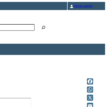
Iniciar sesión
r
Facebook
————————
WhatsAp
X