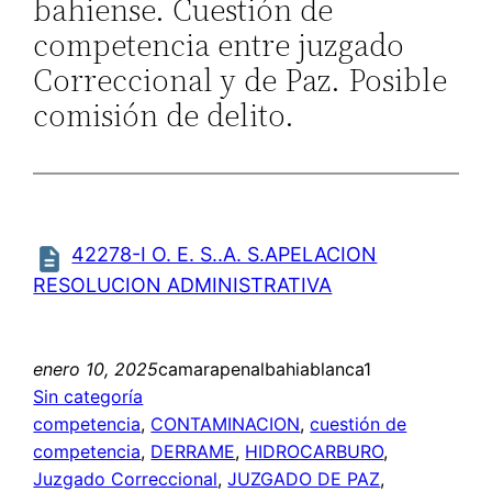
bahiense. Cuestión de
competencia entre juzgado
Correccional y de Paz. Posible
comisión de delito.
42278-I O. E. S..A. S.APELACION
RESOLUCION ADMINISTRATIVA
enero 10, 2025
camarapenalbahiablanca1
Sin categoría
competencia
, 
CONTAMINACION
, 
cuestión de
competencia
, 
DERRAME
, 
HIDROCARBURO
, 
Juzgado Correccional
, 
JUZGADO DE PAZ
, 