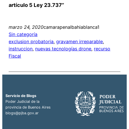
artículo 5 Ley 23.737”
marzo 24, 2020
camarapenalbahiablanca1
Sin categoría
exclusion probatoria
, 
gravamen irreparable
, 
instruccion
, 
nuevas tecnologías drone
, 
recurso
Fiscal
Servicio de Blogs
Poder Judicial de la
provincia de Buenos Aires
blogs@pjba.gov.ar