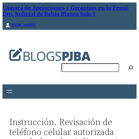
Saltar
Cámara de Apelaciones y Garantías en lo Penal-
Dto. Judicial de Bahía Blanca Sala 1
al
contenido
Iniciar sesión
Buscar
Instrucción. Revisación de
teléfono celular autorizada