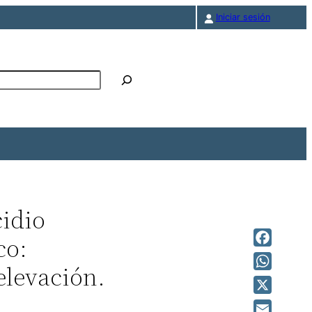
Iniciar sesión
r
idio
co:
Facebook
elevación.
WhatsAp
X