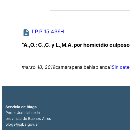
I.P.P 15.436-I
“A.,O.; C.,C. y L.,M.A. por homicidio culpo
marzo 18, 2019
camarapenalbahiablanca1
Sin cate
Servicio de Blogs
Poder Judicial de la
provincia de Buenos Aires
blogs@pjba.gov.ar