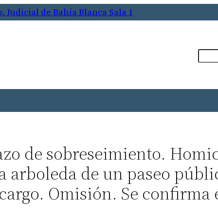
 Judicial de Bahía Blanca Sala 1
Busca
azo de sobreseimiento. Homic
la arboleda de un paseo públi
 cargo. Omisión. Se confirma 