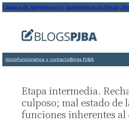
Saltar
Cámara de Apelaciones y Garantías en lo Penal- Dto.
al
contenido
Inicio
Funcionarios y contacto
Blogs PJBA
Etapa intermedia. Rech
culposo; mal estado de 
funciones inherentes al