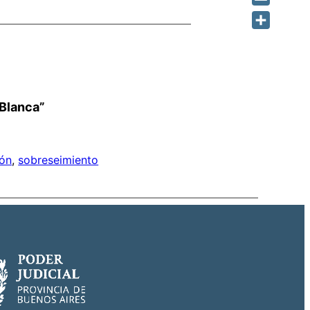
Email
Share
 Blanca”
ión
, 
sobreseimiento