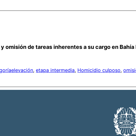
so y omisión de tareas inherentes a su cargo en Bahía
goría
elevación
, 
etapa intermedia
, 
Homicidio culposo
, 
omis