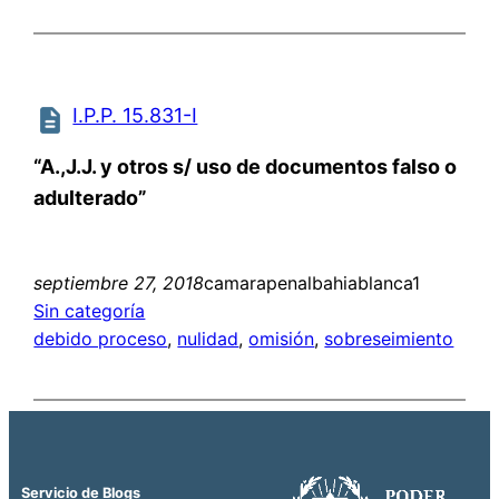
I.P.P. 15.831-I
“A.,J.J. y otros s/ uso de documentos falso o
adulterado”
septiembre 27, 2018
camarapenalbahiablanca1
Sin categoría
debido proceso
, 
nulidad
, 
omisión
, 
sobreseimiento
Servicio de Blogs