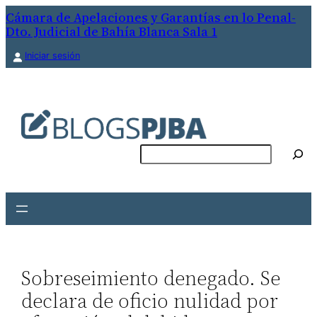
Saltar
Cámara de Apelaciones y Garantías en lo Penal-
Dto. Judicial de Bahía Blanca Sala 1
al
contenido
Iniciar sesión
Buscar
Sobreseimiento denegado. Se
declara de oficio nulidad por