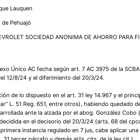
nque Lauquen
 de Pehuajó
HEVROLET SOCIEDAD ANONIMA DE AHORRO PARA F
o Único AC fecha según art. 7 AC 3975 de la SCBA
l 12/8/24 y el diferimiento del 20/3/24.
ión de lo dispuesto en el art. 31 ley 14.967 y el prin
miliar” L. 51 Reg. 651, entre otros), habiendo quedado
sarrollada ante la alzada por el abog. González Cobo (
decidida en el decisorio del 20/3/24 (arts. 68 del cpc
primera instancia regulado en 7 jus, cabe aplicar una
. 31 tercer párrafo y demás arts. cits. de la ley cit.).