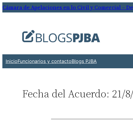
Saltar
Cámara de Apelaciones en lo Civil y Comercial – 
al
contenido
Inicio
Funcionarios y contacto
Blogs PJBA
Fecha del Acuerdo: 21/8