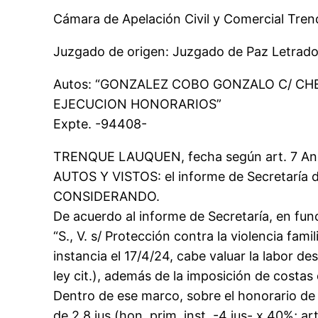
Cámara de Apelación Civil y Comercial Tre
Juzgado de origen: Juzgado de Paz Letrado
Autos: “GONZALEZ COBO GONZALO C/ C
EJECUCION HONORARIOS”
Expte. -94408-
TRENQUE LAUQUEN, fecha según art. 7 Anex
AUTOS Y VISTOS: el informe de Secretaría de
CONSIDERANDO.
De acuerdo al informe de Secretaría, en func
“S., V. s/ Protección contra la violencia fa
instancia el 17/4/24, cabe valuar la labor de
ley cit.), además de la imposición de costas 
Dentro de ese marco, sobre el honorario de 
de 2,8 jus (hon. prim. inst. -4 jus- x 40%; art