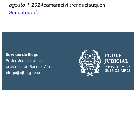
agosto 1, 2024
camaraciviltrenquelauquen
Sin categoría
Servicio de Blogs
Poder Judicial de la
provincia de Buenos Aires
blogs@pjba.gov.ar