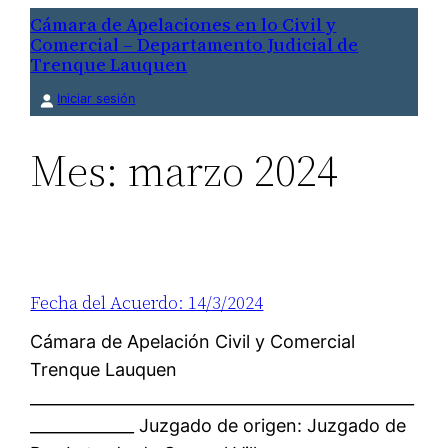
Saltar
Cámara de Apelaciones en lo Civil y
Comercial – Departamento Judicial de
al
Trenque Lauquen
contenido
Iniciar sesión
Mes:
marzo 2024
Fecha del Acuerdo: 14/3/2024
Cámara de Apelación Civil y Comercial
Trenque Lauquen
________________________________________________
_____________ Juzgado de origen: Juzgado de