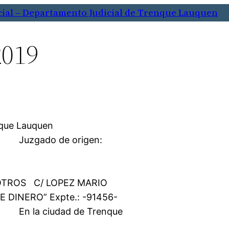
cial – Departamento Judicial de Trenque Lauquen
2019
cial Trenque Lauquen
origen:
 Comercial 1
gistro: 108
OTROS C/ LOPEZ MARIO
DINERO” Expte.: -91456-
de Trenque