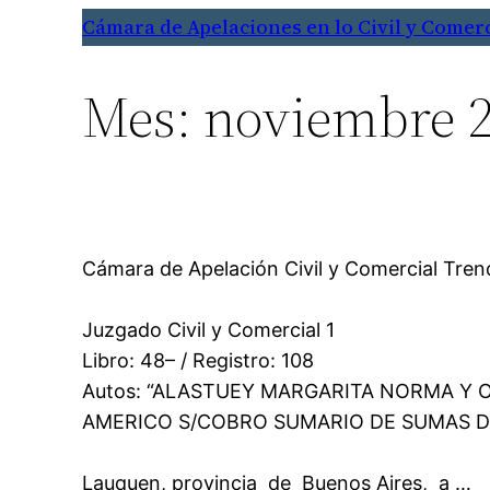
Saltar
Cámara de Apelaciones en lo Civil y Comer
al
contenido
Mes:
noviembre 
Cámara de Apelación Civil y Comer
Juzgado de 
Juzgado Civil y
Libro: 48– / Re
Autos: “ALASTUEY MARGARITA NORMA Y 
AMERICO S/COBRO SUMARIO DE SUMAS DE 
En la ciudad 
Lauquen, provincia de Buenos Aires, a …