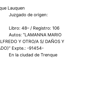
cial Trenque Lauquen
origen:
gistro: 106
NNA MARIO
LFREDO Y OTRO/A S/ DAÑOS Y
O)” Expte.: -91454-
de Trenque