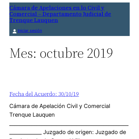
Saltar
Cámara de Apelaciones en lo Civil y
Comercial – Departamento Judicial de
al
Trenque Lauquen
contenido
Iniciar sesión
Mes:
octubre 2019
Fecha del Acuerdo: 30/10/19
Cámara de Apelación Civil y Comercial
Trenque Lauquen
________________________________________________
_____________ Juzgado de origen: Juzgado de