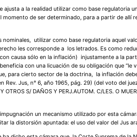
e ajusta a la realidad utilizar como base regulatoria u
 momento de ser determinado, para a partir de allí r
ominales, utilizar como base regulatoria aquel valor 
echo les corresponde a los letrados. Es como reducir
n causa sólo en la inflación) injustamente a la part
eneficia con una licuación de su obligación que “le v
e, para cierto sector de la doctrina, la inflación deb
en Rev. Jus, n° 6, año 1965, pág. 29) (del voto del
OTROS S/ DAÑOS Y PERJ.AUTOM. C/LES. O MUERTE 
 impugnación un mecanismo utilizado por esta cámar
itar la distorsión apuntada: el uso del valor del Jus ar
ha dicho esta cámara que la Corte Suprema de la Nac