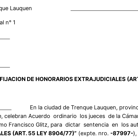
rcial Trenque Lauquen
l n° 1
/A S/ FIJACION DE HONORARIOS EXTRAJUDICIALES (AR
En la ciudad de Trenque Lauquen, provincia 
, celebran Acuerdo ordinario los jueces de la Cámara
lermo Francisco Glitz, para dictar sentencia en los a
ES (ART. 55 LEY 8904/77)”
(expte. nro.
-87997-
)