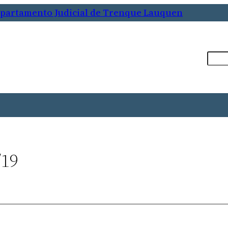
Departamento Judicial de Trenque Lauquen
Busca
/19