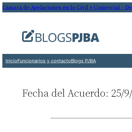
Saltar
Cámara de Apelaciones en lo Civil y Comercial – 
al
contenido
Inicio
Funcionarios y contacto
Blogs PJBA
Fecha del Acuerdo: 25/9