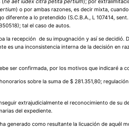
 (
ne aet iudex citra petita pertium
); por extralimita
pertium
) o por ambas razones, es decir mixta, cuando
 diferente a lo pretendido (S.C.B.A., L 107414, sent. de
50518); tal el caso de autos.
aba la recepción de su impugnación y así se decidió. 
ante es una inconsistencia interna de la decisión en 
be ser confirmada, por los motivos que indicaré a c
norarios sobre la suma de $ 281.351,80; regulación 
seguir extrajudicialmente el reconocimiento de su de
marias del expediente.
 ha generado como resultante la licuación de aquél mon