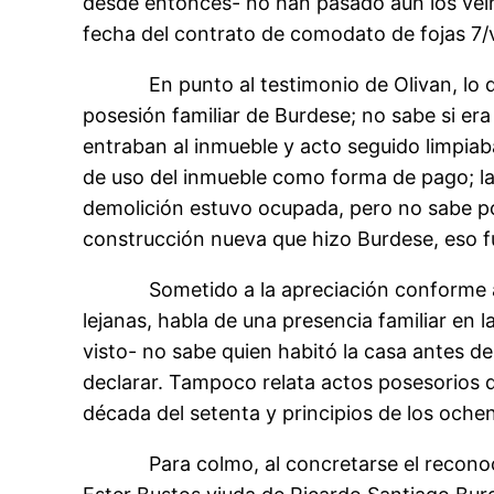
desde entonces- no han pasado aún los veint
fecha del contrato de comodato de fojas 7/
En punto al testimonio de Olivan, lo que 
posesión familiar de Burdese; no sabe si era 
entraban al inmueble y acto seguido limpiab
de uso del inmueble como forma de pago; la
demolición estuvo ocupada, pero no sabe p
construcción nueva que hizo Burdese, eso fue
Sometido a la apreciación conforme a las 
lejanas, habla de una presencia familiar en l
visto- no sabe quien habitó la casa antes d
declarar. Tampoco relata actos posesorios d
década del setenta y principios de los ochen
Para colmo, al concretarse el reconocimien