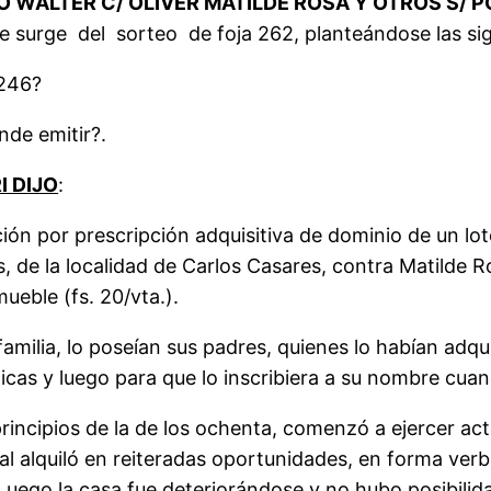
 WALTER C/ OLIVER MATILDE ROSA Y OTROS S/ 
 surge del sorteo de foja 262, planteándose las sig
 246?
de emitir?.
I DIJO
:
ión por prescripción adquisitiva de dominio de un lot
es, de la localidad de Carlos Casares, contra Matilde 
ueble (fs. 20/vta.).
lia, lo poseían sus padres, quienes lo habían adqu
icas y luego para que lo inscribiera a su nombre cuan
ipios de la de los ochenta, comenzó a ejercer acto
cual alquiló en reiteradas oportunidades, en forma ver
 Luego la casa fue deteriorándose y no hubo posibilida