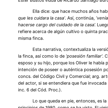
Ester Bustos viuda de Ricardo Santiago Burd
Ella dice: que hace muchos años había en
que les cuidara la casa’
. Así, continúa,
‘vení
hacerse cargo del cuidado de la casa’.
Luego
refiere acerca de algún cultivo o quinta pra
misma finca.
Esta narrativa, contextualiza la versión 
la finca, así como lo de
‘posesión familiar’
. 
esposo y su hijo, porque los Oliver le habí
intención de poseer o auténtica posesión por 
concs. del Código Civil y Comercial; arg. ar
del actor, si se entendiera que fue invocada (
inc. 6 del Cód. Proc.).
Lo que queda en pie, entonces, es la pose
principios de 1980, como se ha visto. El vie