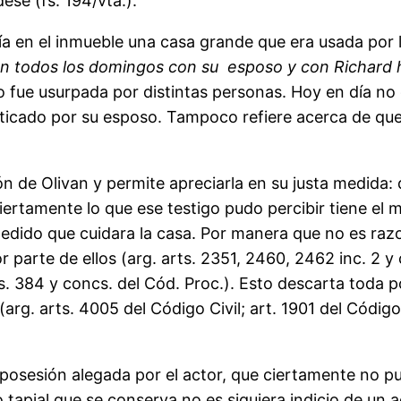
ese (fs. 194/vta.).
 el inmueble una casa grande que era usada por l
an todos los domingos con su esposo y con Richard h
 fue usurpada por distintas personas. Hoy en día no
cticado por su esposo. Tampoco refiere acerca de que 
de Olivan y permite apreciarla en su justa medida:
Ciertamente lo que ese testigo pudo percibir tiene el m
a pedido que cuidara la casa. Por manera que no es r
parte de ellos (arg. arts. 2351, 2460, 2462 inc. 2 y c
ts. 384 y concs. del Cód. Proc.). Esto descarta toda 
arg. arts. 4005 del Código Civil; art. 1901 del Código 
sión alegada por el actor, que ciertamente no pudo
jo tapial que se conserva no es siquiera indicio de un