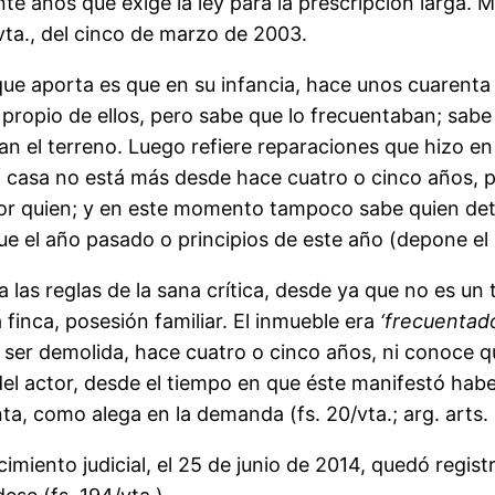
e años que exige la ley para la prescripción larga. M
vta., del cinco de marzo de 2003.
aporta es que en su infancia, hace unos cuarenta a
propio de ellos, pero sabe que lo frecuentaban; sabe q
an el terreno. Luego refiere reparaciones que hizo e
 casa no está más desde hace cuatro o cinco años, pe
or quien; y en este momento tampoco sabe quien det
 el año pasado o principios de este año (depone el 3
reglas de la sana crítica, desde ya que no es un te
a finca, posesión familiar. El inmueble era
‘frecuentad
e ser demolida, hace cuatro o cinco años, ni conoce 
el actor, desde el tiempo en que éste manifestó haber
ta, como alega en la demanda (fs. 20/vta.; arg. arts.
to judicial, el 25 de junio de 2014, quedó registra