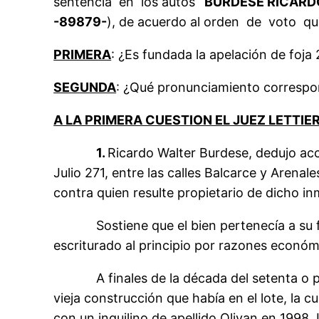
sentencia en los autos
“BURDESE RICARDO
-89879-
), de acuerdo al orden de voto que
PRIMERA
: ¿Es fundada la apelación de foja
SEGUNDA
: ¿Qué pronunciamiento correspon
A LA PRIMERA CUESTION EL JUEZ LETTIER
1.
Ricardo Walter Burdese, dedujo acc
Julio 271, entre las calles Balcarce y Arenal
contra quien resulte propietario de dicho inm
Sostiene que el bien pertenecía a su fami
escriturado al principio por razones económ
A finales de la década del setenta o princ
vieja construcción que había en el lote, la 
con un inquilino de apellido Olivan en 1998.