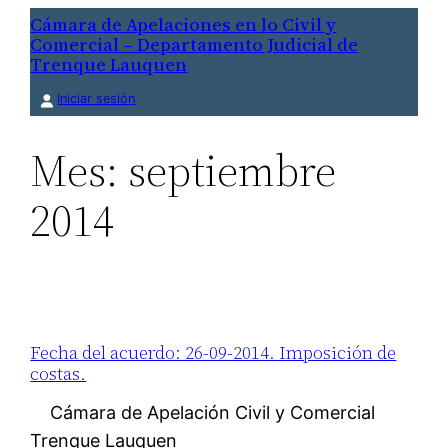
Saltar
Cámara de Apelaciones en lo Civil y
Comercial – Departamento Judicial de
al
Trenque Lauquen
contenido
Iniciar sesión
Mes:
septiembre
2014
Fecha del acuerdo: 26-09-2014. Imposición de
costas.
Cámara de Apelación Civil y Comercial
Trenque Lauquen