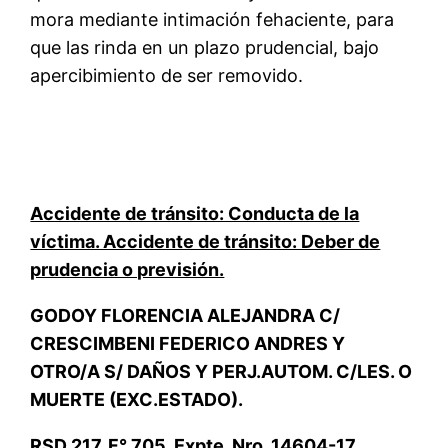
mora mediante intimación fehaciente, para
que las rinda en un plazo prudencial, bajo
apercibimiento de ser removido.
Accidente de tránsito: Conducta de la
víctima. Accidente de tránsito: Deber de
prudencia o previsión.
GODOY FLORENCIA ALEJANDRA C/
CRESCIMBENI FEDERICO ANDRES Y
OTRO/A S/ DAÑOS Y PERJ.AUTOM. C/LES. O
MUERTE (EXC.ESTADO).
RSD 217. F° 705. Expte. Nro. 14604-17