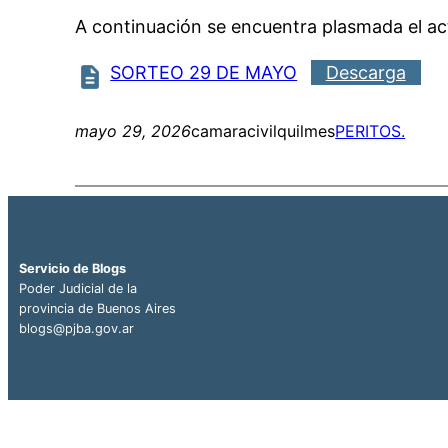
A continuación se encuentra plasmada el act
SORTEO 29 DE MAYO
Descarga
mayo 29, 2026
camaracivilquilmes
PERITOS.
Servicio de Blogs
Poder Judicial de la
provincia de Buenos Aires
blogs@pjba.gov.ar