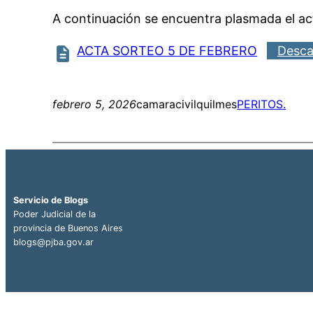
A continuación se encuentra plasmada el acta
ACTA SORTEO 5 DE FEBRERO
Desca
febrero 5, 2026
camaracivilquilmes
PERITOS.
Servicio de Blogs
Poder Judicial de la
provincia de Buenos Aires
blogs@pjba.gov.ar