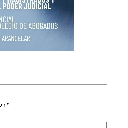
con
*